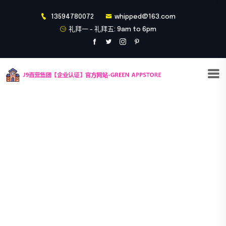
13594780072
whipped@163.com
礼拜一 - 礼拜五: 9am to 6pm
经典案例
首页
经典案例