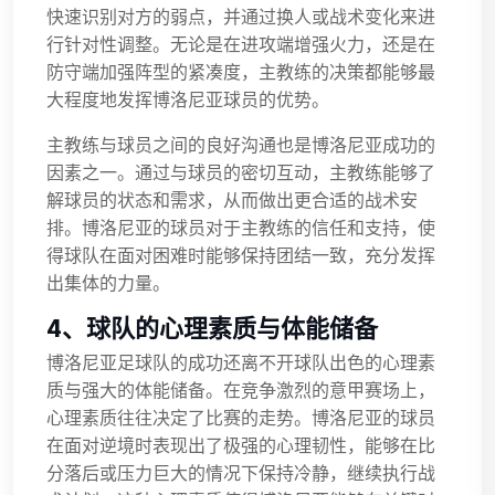
快速识别对方的弱点，并通过换人或战术变化来进
行针对性调整。无论是在进攻端增强火力，还是在
防守端加强阵型的紧凑度，主教练的决策都能够最
大程度地发挥博洛尼亚球员的优势。
主教练与球员之间的良好沟通也是博洛尼亚成功的
因素之一。通过与球员的密切互动，主教练能够了
解球员的状态和需求，从而做出更合适的战术安
排。博洛尼亚的球员对于主教练的信任和支持，使
得球队在面对困难时能够保持团结一致，充分发挥
出集体的力量。
4、球队的心理素质与体能储备
博洛尼亚足球队的成功还离不开球队出色的心理素
质与强大的体能储备。在竞争激烈的意甲赛场上，
心理素质往往决定了比赛的走势。博洛尼亚的球员
在面对逆境时表现出了极强的心理韧性，能够在比
分落后或压力巨大的情况下保持冷静，继续执行战