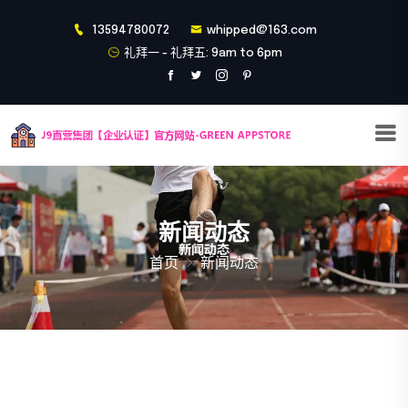
13594780072
whipped@163.com
礼拜一 - 礼拜五: 9am to 6pm
新闻动态
首页
新闻动态