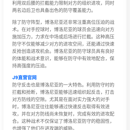
利用双后腰的拦截能力限制对方的组织进攻，同时
两名边后卫也具备出色的防守覆盖能力。
除了防守阵型，博洛尼亚还非常注重高位压迫的战
术。在对手控球时，博洛尼亚的球员会迅速向对方
施加压力，力求在中场或后场进行拦截。这种高压
防守不仅能够减少对方的进攻空间，还能通过快速
反抢创造进攻机会。博洛尼亚的防守球员具有良好
的体能和战术意识，能够在防守中有效地配合，保
持高强度的压迫。
J9直营官网
防守反击也是博洛尼亚的一大特色。利用防守时的
拦截和抢断，博洛尼亚能够迅速组织起反击，打击
对方防线的空隙。尤其是在面对实力强大的对手
时，博洛尼亚往往能够通过快速反击取得有效进
攻，并在对方防线尚未恢复时，完成有效的进攻配
合。这种战术不仅保证了博洛尼亚防守的稳固性，
也增强了他们在进攻端的威胁。