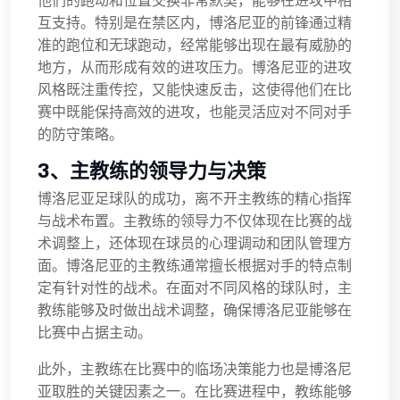
他们的跑动和位置交换非常默契，能够在进攻中相
互支持。特别是在禁区内，博洛尼亚的前锋通过精
准的跑位和无球跑动，经常能够出现在最有威胁的
地方，从而形成有效的进攻压力。博洛尼亚的进攻
风格既注重传控，又能快速反击，这使得他们在比
赛中既能保持高效的进攻，也能灵活应对不同对手
的防守策略。
3、主教练的领导力与决策
博洛尼亚足球队的成功，离不开主教练的精心指挥
与战术布置。主教练的领导力不仅体现在比赛的战
术调整上，还体现在球员的心理调动和团队管理方
面。博洛尼亚的主教练通常擅长根据对手的特点制
定有针对性的战术。在面对不同风格的球队时，主
教练能够及时做出战术调整，确保博洛尼亚能够在
比赛中占据主动。
此外，主教练在比赛中的临场决策能力也是博洛尼
亚取胜的关键因素之一。在比赛进程中，教练能够