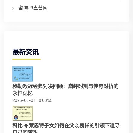
咨询J9直营网
最新资讯
穆勒欧冠经典对决回顾：巅峰时刻与传奇对抗的
永恒记忆
2026-08-04 18:08:55
科比·布莱恩特子女如何在父亲榜样的引领下追寻
自己的梦想