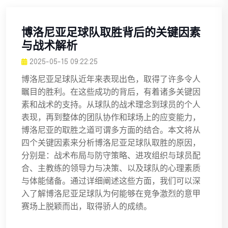
博洛尼亚足球队取胜背后的关键因素
与战术解析
2025-05-15 09:22:25
博洛尼亚足球队近年来表现出色，取得了许多令人
瞩目的胜利。在这些成功的背后，有着诸多关键因
素和战术的支持。从球队的战术理念到球员的个人
表现，再到整体的团队协作和球场上的应变能力，
博洛尼亚的取胜之道可谓多方面的结合。本文将从
四个关键因素来分析博洛尼亚足球队取胜的原因，
分别是：战术布局与防守策略、进攻组织与球员配
合、主教练的领导力与决策、以及球队的心理素质
与体能储备。通过详细阐述这些方面，我们可以深
入了解博洛尼亚足球队为何能够在竞争激烈的意甲
赛场上脱颖而出，取得骄人的成绩。